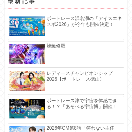
最新記事
ボートレース浜名湖の「アイスエキ
スポ2026」が今年も開催決定！
競艇修羅
レディースチャンピオンシップ
2026【ボートレース徳山】
ボートレース津で宇宙を体感でき
る！？「あそべる宇宙博」開催！
2026年CM第8話「笑わない主任