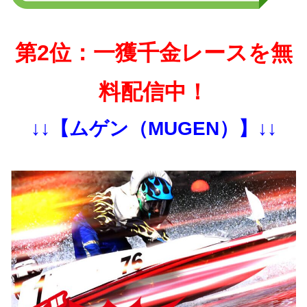
第2位：一獲千金レースを無
料配信中！
↓↓【ムゲン（MUGEN）】↓↓