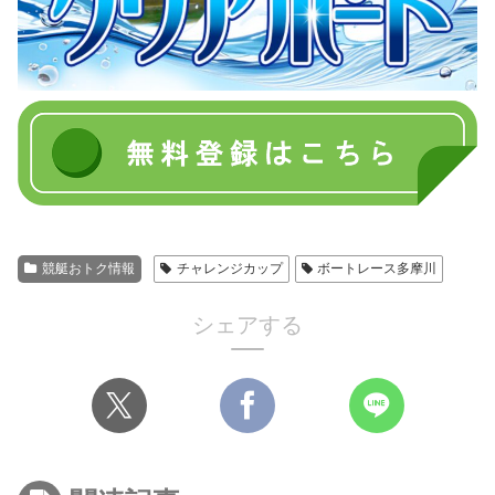
競艇おトク情報
チャレンジカップ
ボートレース多摩川
シェアする