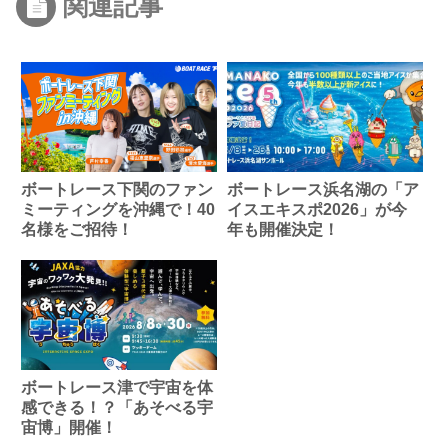
関連記事
ボートレース下関のファン
ボートレース浜名湖の「ア
ミーティングを沖縄で！40
イスエキスポ2026」が今
名様をご招待！
年も開催決定！
ボートレース津で宇宙を体
感できる！？「あそべる宇
宙博」開催！