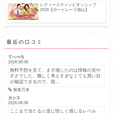
レディースチャンピオンシップ
2026【ボートレース徳山】
最近の口コミ
てへぺろ
2026.08.08
無料予想を見て、まず感じたのは情報の見や
すさでした。難しく考えすぎなくても買い目
が確認できるので、競...
船客万来
カシス
2026.08.08
ここまで当たると逆に怪しく感じるレベル