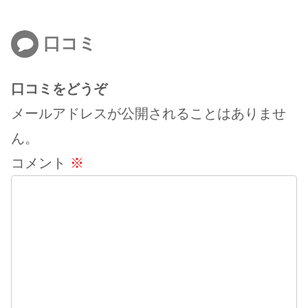
口コミ
口コミをどうぞ
メールアドレスが公開されることはありませ
ん。
コメント
※