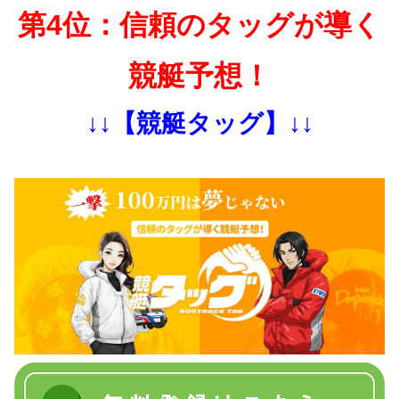
第4位：信頼のタッグが導く
競艇予想！
↓↓【競艇タッグ】↓↓