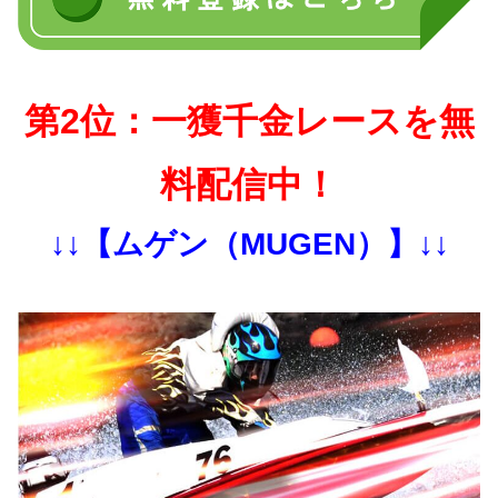
第2位：一獲千金レースを無
料配信中！
↓↓【ムゲン（MUGEN）】↓↓