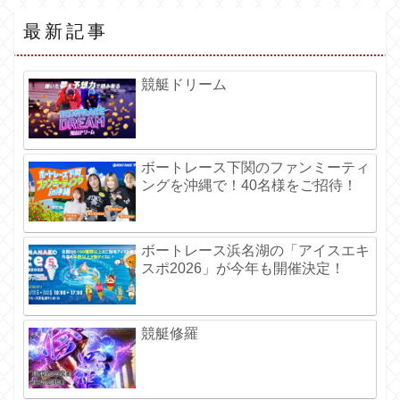
最新記事
競艇ドリーム
ボートレース下関のファンミーティ
ングを沖縄で！40名様をご招待！
ボートレース浜名湖の「アイスエキ
スポ2026」が今年も開催決定！
競艇修羅