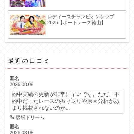
レディースチャンピオンシップ
2026【ボートレース徳山】
最近の口コミ
匿名
2026.08.08
的中実績の更新が非常に早いです。ただ、不
的中だったレースの振り返りや原因分析があ
まり掲載されないのが...
競艇ドリーム
匿名
2026.08.08