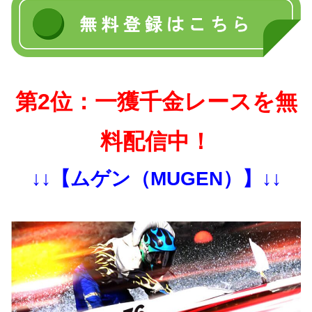
第2位：一獲千金レースを無
料配信中！
↓↓【ムゲン（MUGEN）】↓↓