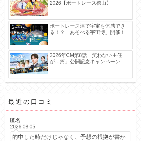
2026【ボートレース徳山】
ボートレース津で宇宙を体感でき
る！？「あそべる宇宙博」開催！
2026年CM第8話「笑わない主任
が…篇」公開記念キャンペーン
最近の口コミ
匿名
2026.08.05
的中した時だけじゃなく、予想の根拠が書か