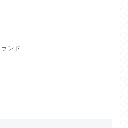
ー
イランド