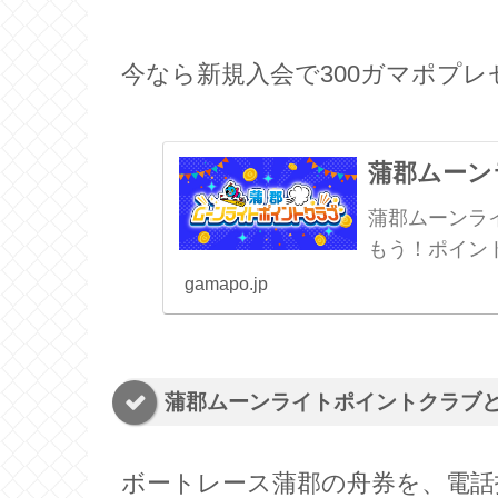
今なら新規入会で300ガマポプレ
蒲郡ムーン
蒲郡ムーンラ
もう！ポイン
gamapo.jp
蒲郡ムーンライトポイントクラブ
ボートレース蒲郡の舟券を、電話