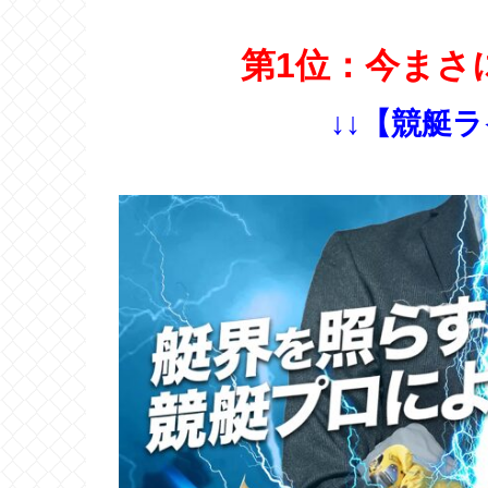
第1位：今まさ
↓↓【競艇