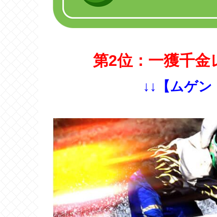
第2位：一獲千金
↓↓【ムゲン