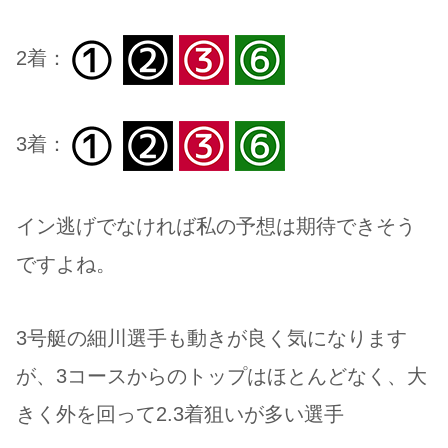
2着：
3着：
イン逃げでなければ私の予想は期待できそう
ですよね。
3号艇の細川選手も動きが良く気になります
が、3コースからのトップはほとんどなく、大
きく外を回って2.3着狙いが多い選手