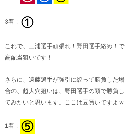
3着：
これで、三浦選手頑張れ！野田選手絡め！で
高配当狙いです！
さらに、遠藤選手が強引に絞って勝負した場
合の、超大穴狙いは、野田選手の頭で勝負し
てみたいと思います。ここは豆買いですよｗ
1着：