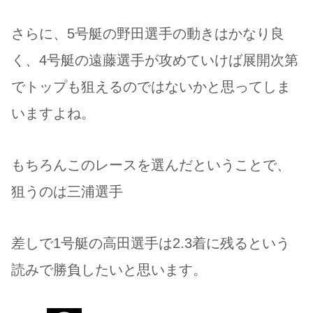
さらに、5号艇の野田選手の動きはかなり良
く、4号艇の遠藤選手が攻めていけば展開次第
でトップも狙えるのではないかと思ってしま
いますよね。
もちろんこのレースを選んだということで、
狙うのは三浦選手
差しで1号艇の高田選手は2.3着に残るという
読みで勝負したいと思います。