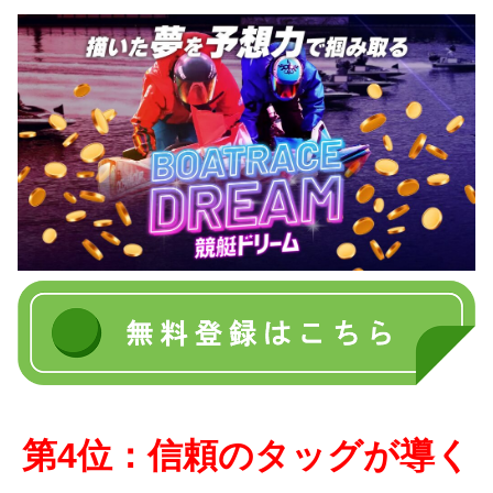
第4位：信頼のタッグが導く