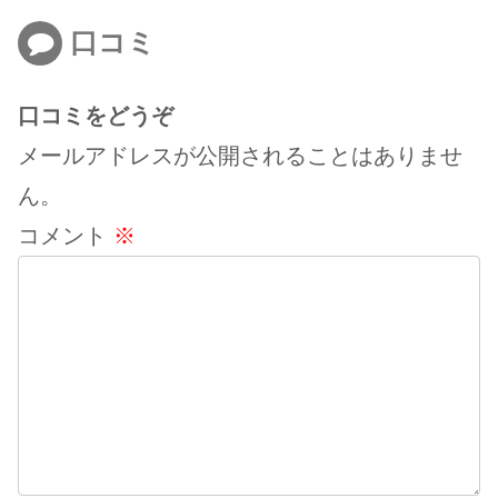
口コミ
口コミをどうぞ
メールアドレスが公開されることはありませ
ん。
コメント
※