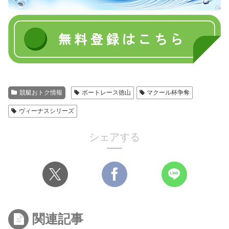
競艇おトク情報
ボートレース徳山
マクール杯争奪
ヴィーナスシリーズ
シェアする
関連記事