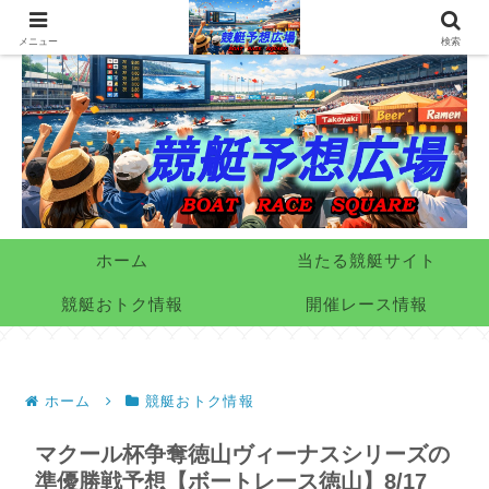
メニュー
検索
ホーム
当たる競艇サイト
競艇おトク情報
開催レース情報
ホーム
競艇おトク情報
マクール杯争奪徳山ヴィーナスシリーズの
準優勝戦予想【ボートレース徳山】8/17