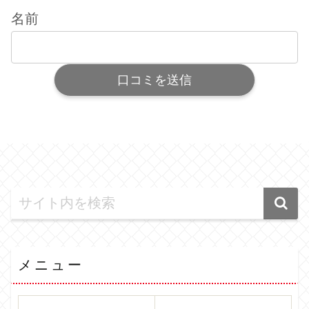
名前
メニュー