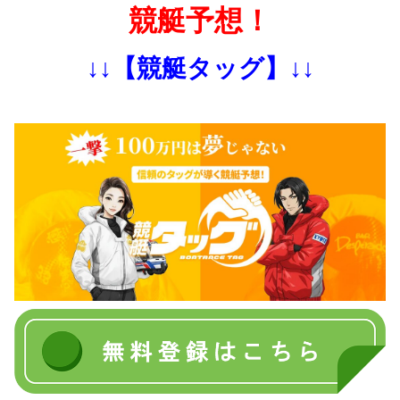
競艇予想！
↓↓【競艇タッグ】↓↓