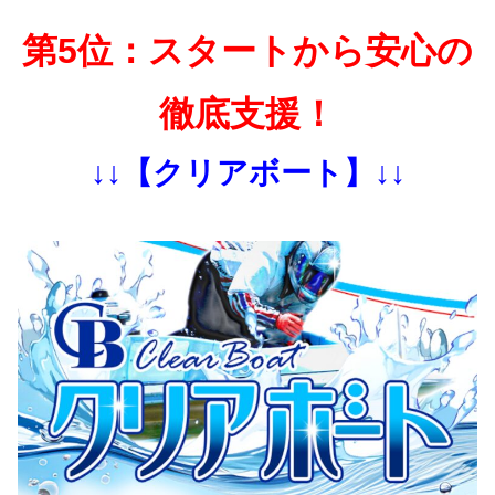
第5位：スタートから安心の
徹底支援！
↓↓【クリアボート】↓↓