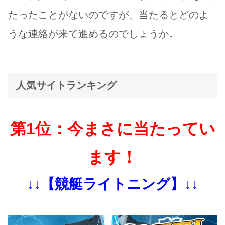
たったことがないのですが、当たるとどのよ
うな連絡が来て進めるのでしょうか。
人気サイトランキング
第1位：今まさに当たってい
ます！
↓↓【競艇ライトニング】↓↓