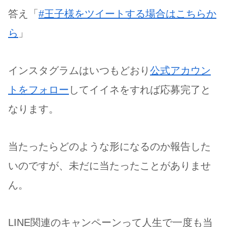
答え「
#王子様をツイートする場合はこちらか
ら
」
インスタグラムはいつもどおり
公式アカウン
トをフォロー
してイイネをすれば応募完了と
なります。
当たったらどのような形になるのか報告した
いのですが、未だに当たったことがありませ
ん。
LINE関連のキャンペーンって人生で一度も当