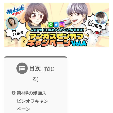
目次
第4弾の漫画ス
ピンオフキャン
ペーン