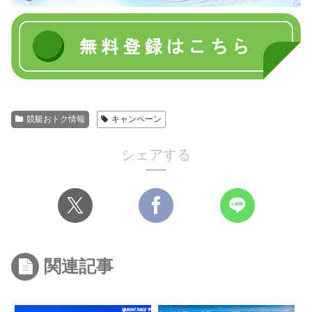
競艇おトク情報
キャンペーン
シェアする
関連記事