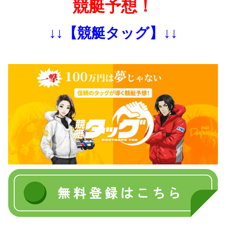
競艇予想！
↓↓【競艇タッグ】↓↓