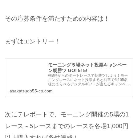
その応募条件を満たすための内容は！
まずはエントリー！
モーニング５場ネット投票キャンペー
ン朝勝ツ GO! 5! 5!
朝8時からのボートレースで朝勝ツしよう！モー
ニングレースにネット投票すると抽選で6,105名
様にえらべるデジタルギフトが当たるキャンペー
ンを実施！モーニングレースは三国・鳴門・徳
asakatsugo55-cp.com
山・芦屋・唐津で開催。
次にテレボートで、モーニング開催の5場の1
レース～5レースまでのレースを各場1,000円
以上購入すれば条件達成！