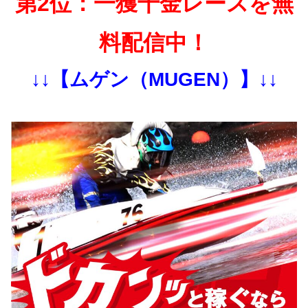
第2位：一獲千金レースを無
料配信中！
↓↓【ムゲン（MUGEN）】↓↓