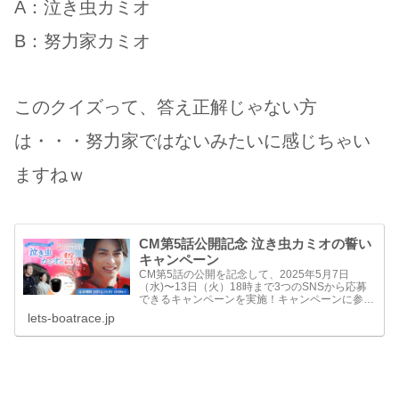
A：泣き虫カミオ
B：努力家カミオ
このクイズって、答え正解じゃない方
は・・・努力家ではないみたいに感じちゃい
ますねｗ
CM第5話公開記念 泣き虫カミオの誓い
キャンペーン
CM第5話の公開を記念して、2025年5月7日
（水)〜13日（火）18時まで3つのSNSから応募
できるキャンペーンを実施！キャンペーンに参加
して豪華賞品を当てよう！
lets-boatrace.jp