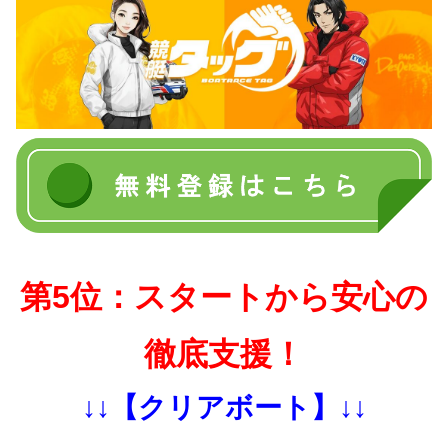
第5位：スタートから安心の
徹底支援！
↓↓【クリアボート】↓↓