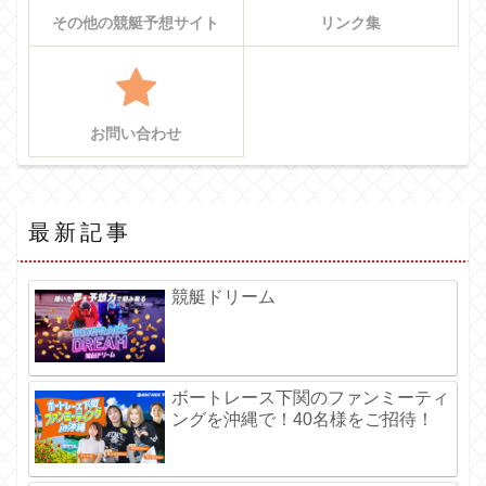
その他の競艇予想サイト
リンク集
お問い合わせ
最新記事
競艇ドリーム
ボートレース下関のファンミーティ
ングを沖縄で！40名様をご招待！