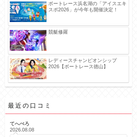
ボートレース浜名湖の「アイスエキ
スポ2026」が今年も開催決定！
競艇修羅
レディースチャンピオンシップ
2026【ボートレース徳山】
最近の口コミ
てへぺろ
2026.08.08