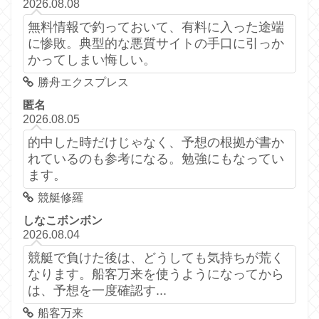
2026.08.08
無料情報で釣っておいて、有料に入った途端
に惨敗。典型的な悪質サイトの手口に引っか
かってしまい悔しい。
勝舟エクスプレス
匿名
2026.08.05
的中した時だけじゃなく、予想の根拠が書か
れているのも参考になる。勉強にもなってい
ます。
競艇修羅
しなこボンボン
2026.08.04
競艇で負けた後は、どうしても気持ちが荒く
なります。船客万来を使うようになってから
は、予想を一度確認す...
船客万来