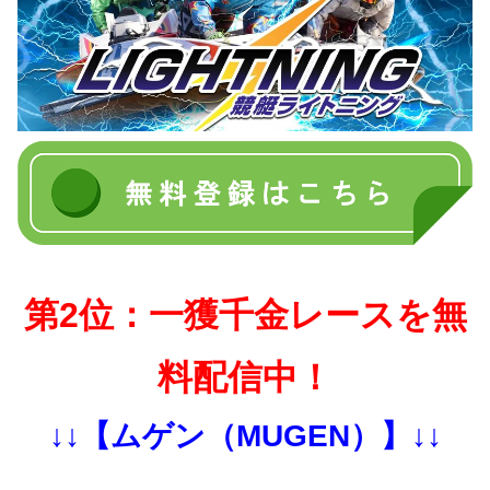
第2位：一獲千金レースを無
料配信中！
↓↓【ムゲン（MUGEN）】↓↓