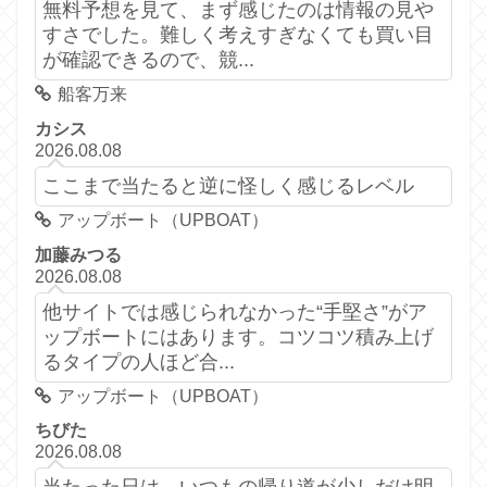
無料予想を見て、まず感じたのは情報の見や
すさでした。難しく考えすぎなくても買い目
が確認できるので、競...
船客万来
カシス
2026.08.08
ここまで当たると逆に怪しく感じるレベル
アップボート（UPBOAT）
加藤みつる
2026.08.08
他サイトでは感じられなかった“手堅さ”がア
ップボートにはあります。コツコツ積み上げ
るタイプの人ほど合...
アップボート（UPBOAT）
ちびた
2026.08.08