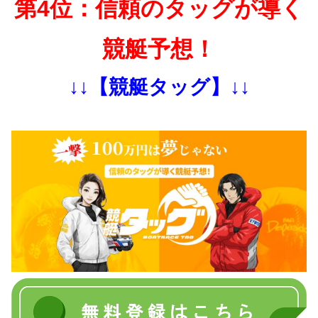
第4位：信頼のタッグが導く
競艇予想！
↓↓【競艇タッグ】↓↓