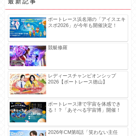
最新記事
ボートレース浜名湖の「アイスエキ
スポ2026」が今年も開催決定！
競艇修羅
レディースチャンピオンシップ
2026【ボートレース徳山】
ボートレース津で宇宙を体感でき
る！？「あそべる宇宙博」開催！
2026年CM第8話「笑わない主任