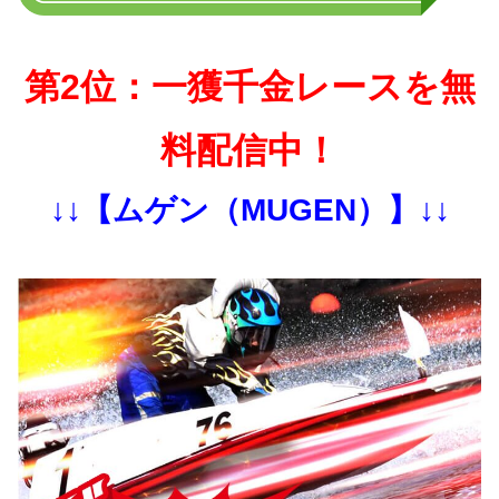
第2位：一獲千金レースを無
料配信中！
↓↓【ムゲン（MUGEN）】↓↓