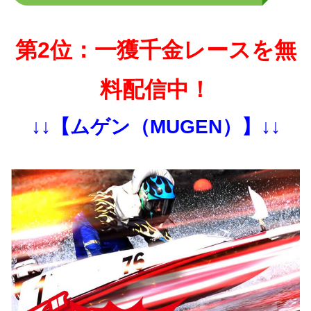
第2位：一獲千金レースを無
料配信中！
↓↓【ムゲン（MUGEN）】↓↓