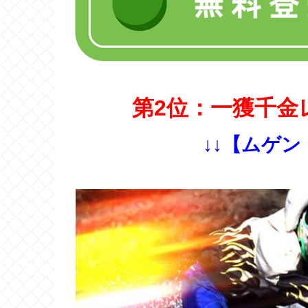
第2位：一獲千金
↓↓【ムゲン