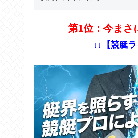
第1位：今まさ
↓↓【競艇