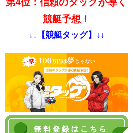
第4位：信頼のタッグが導く
競艇予想！
↓↓【競艇タッグ】↓↓