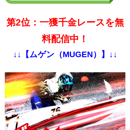
第2位：一獲千金レースを無
料配信中！
↓↓【ムゲン（MUGEN）】↓↓