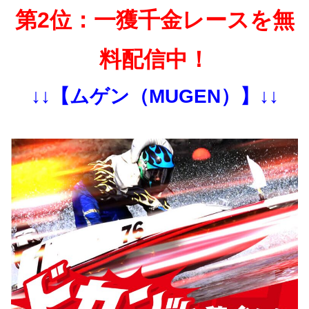
第2位：一獲千金レースを無
料配信中！
↓↓【ムゲン（MUGEN）】↓↓