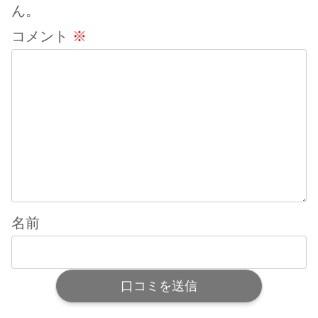
ん。
コメント
※
名前