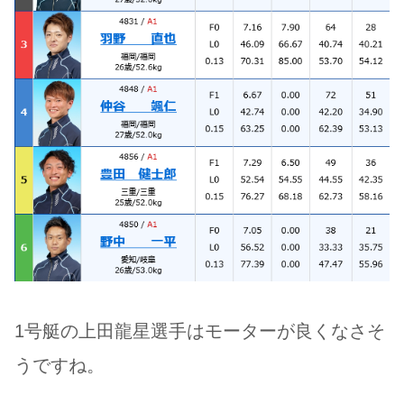
1号艇の上田龍星選手はモーターが良くなさそ
うですね。