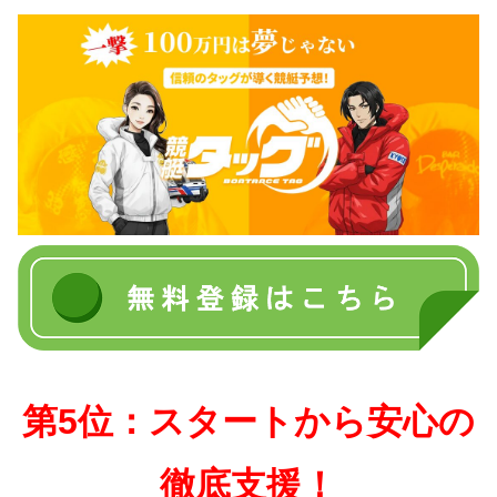
第5位：スタートから安心の
徹底支援！