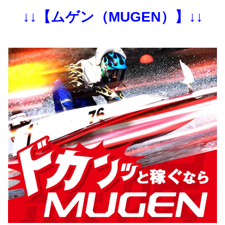
↓↓【ムゲン（MUGEN）】↓↓