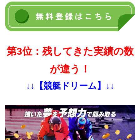
第3位：残してきた実績の数
が違う！
↓↓【競艇ドリーム】↓↓