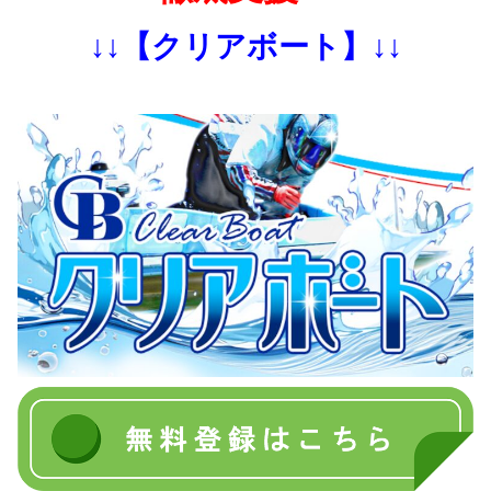
↓↓【クリアボート】↓↓