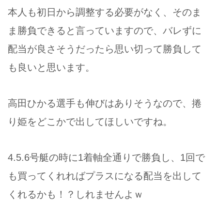
本人も初日から調整する必要がなく、そのま
ま勝負できると言っていますので、バレずに
配当が良さそうだったら思い切って勝負して
も良いと思います。
高田ひかる選手も伸びはありそうなので、捲
り姫をどこかで出してほしいですね。
4.5.6号艇の時に1着軸全通りで勝負し、1回で
も買ってくれればプラスになる配当を出して
くれるかも！？しれませんよｗ