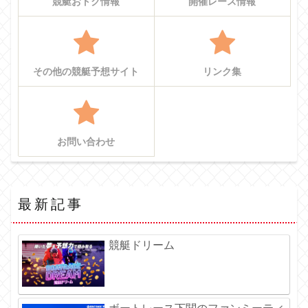
競艇おトク情報
開催レース情報
その他の競艇予想サイト
リンク集
お問い合わせ
最新記事
競艇ドリーム