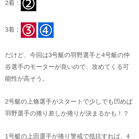
2着：
3着：
だけど、今回は3号艇の羽野選手と4号艇の仲
谷選手のモーターが良いので、攻めてくる可
能性が高そう。
2号艇の上條選手がスタートで少しでも凹めば
羽野選手の捲り差しか捲りが決まるかも！？
1号艇の上田選手が捲り警戒で抵抗すれば、4