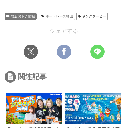
競艇おトク情報
ボートレース徳山
ヤングダービー
シェアする
関連記事