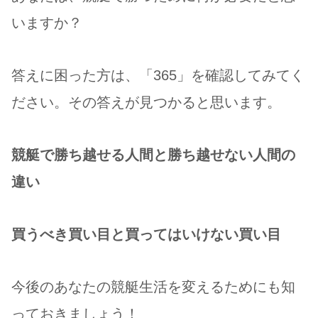
いますか？
答えに困った方は、「365」を確認してみてく
ださい。その答えが見つかると思います。
競艇で勝ち越せる人間と勝ち越せない人間の
違い
買うべき買い目と買ってはいけない買い目
今後のあなたの競艇生活を変えるためにも知
っておきましょう！