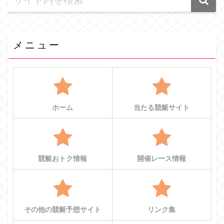
メニュー
ホーム
当たる競艇サイト
競艇おトク情報
開催レース情報
その他の競艇予想サイト
リンク集