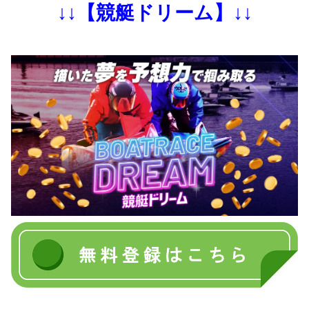
↓↓【競艇ドリーム】↓↓