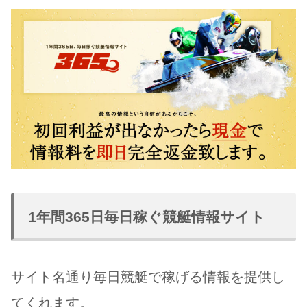
1年間365日毎日稼ぐ競艇情報サイト
サイト名通り毎日競艇で稼げる情報を提供し
てくれます。