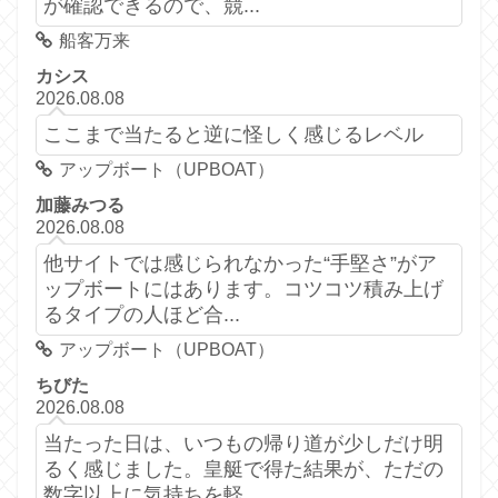
が確認できるので、競...
船客万来
カシス
2026.08.08
ここまで当たると逆に怪しく感じるレベル
アップボート（UPBOAT）
加藤みつる
2026.08.08
他サイトでは感じられなかった“手堅さ”がア
ップボートにはあります。コツコツ積み上げ
るタイプの人ほど合...
アップボート（UPBOAT）
ちびた
2026.08.08
当たった日は、いつもの帰り道が少しだけ明
るく感じました。皇艇で得た結果が、ただの
数字以上に気持ちを軽...