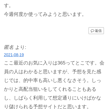
す。
今週何度か使ってみようと思います。
返信
匿名
より:
2021-08-19
ここ最近のお気に入りは365ってとこです。会
員の人はわかると思いますが、予想を見た感
じでは、的中率も高いし悪くなさそう。しっ
かりと高配当狙いをしてくれることもある
し、しばらく利用して想定通りにいけばかな
り儲けられる予想サイトだと思います。