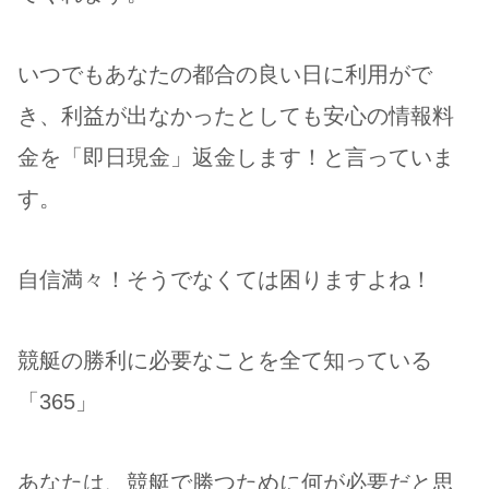
いつでもあなたの都合の良い日に利用がで
き、利益が出なかったとしても安心の情報料
金を「即日現金」返金します！と言っていま
す。
自信満々！そうでなくては困りますよね！
競艇の勝利に必要なことを全て知っている
「365」
あなたは、競艇で勝つために何が必要だと思