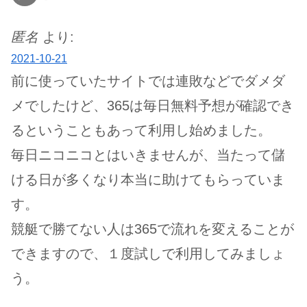
匿名
より:
2021-10-21
前に使っていたサイトでは連敗などでダメダ
メでしたけど、365は毎日無料予想が確認でき
るということもあって利用し始めました。
毎日ニコニコとはいきませんが、当たって儲
ける日が多くなり本当に助けてもらっていま
す。
競艇で勝てない人は365で流れを変えることが
できますので、１度試しで利用してみましょ
う。