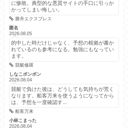
に惨敗。典型的な悪質サイトの手口に引っか
かってしまい悔しい。
勝舟エクスプレス
匿名
2026.08.05
的中した時だけじゃなく、予想の根拠が書か
れているのも参考になる。勉強にもなってい
ます。
競艇修羅
しなこボンボン
2026.08.04
競艇で負けた後は、どうしても気持ちが荒く
なります。船客万来を使うようになってから
は、予想を一度確認す...
船客万来
小林こまった
2026.08.04