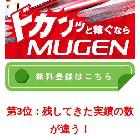
第3位：残してきた実績の数
が違う！