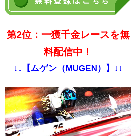
第2位：一獲千金レースを無
料配信中！
↓↓【ムゲン（MUGEN）】↓↓