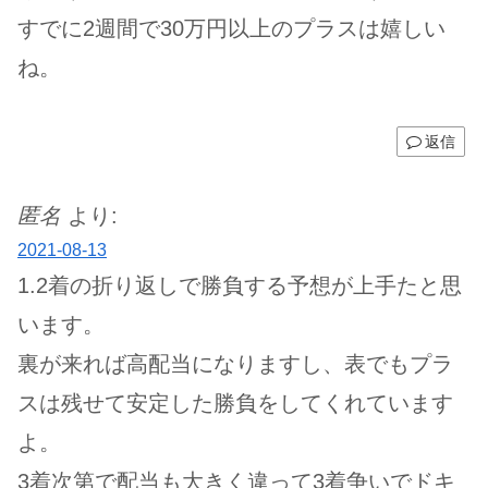
すでに2週間で30万円以上のプラスは嬉しい
ね。
返信
匿名
より:
2021-08-13
1.2着の折り返しで勝負する予想が上手たと思
います。
裏が来れば高配当になりますし、表でもプラ
スは残せて安定した勝負をしてくれています
よ。
3着次第で配当も大きく違って3着争いでドキ