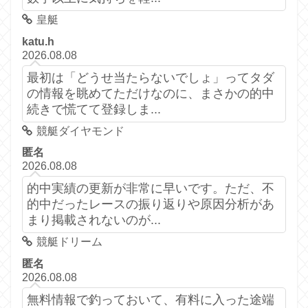
皇艇
katu.h
2026.08.08
最初は「どうせ当たらないでしょ」ってタダ
の情報を眺めてただけなのに、まさかの的中
続きで慌てて登録しま...
競艇ダイヤモンド
匿名
2026.08.08
的中実績の更新が非常に早いです。ただ、不
的中だったレースの振り返りや原因分析があ
まり掲載されないのが...
競艇ドリーム
匿名
2026.08.08
無料情報で釣っておいて、有料に入った途端