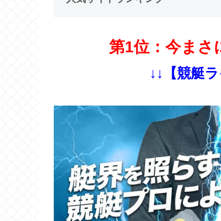
第1位：今まさ
↓↓【競艇