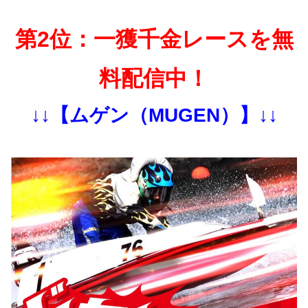
第2位：一獲千金レースを無
料配信中！
↓↓【ムゲン（MUGEN）】↓↓