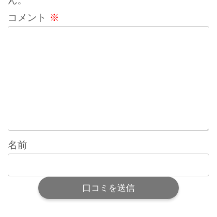
ん。
コメント
※
名前