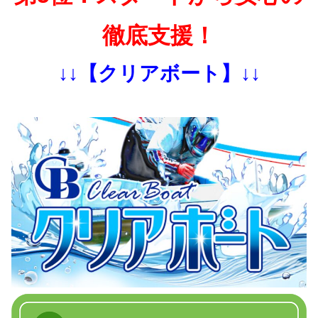
徹底支援！
↓↓【クリアボート】↓↓