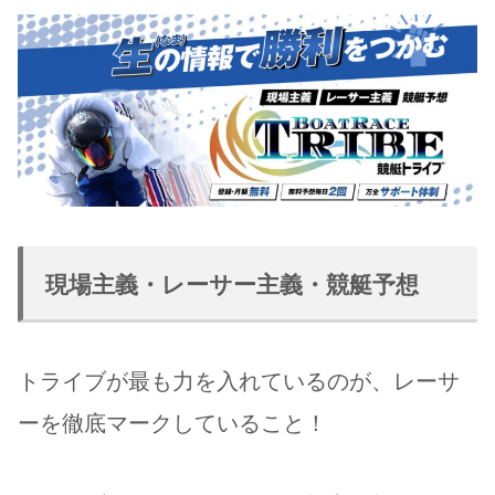
現場主義・レーサー主義・競艇予想
トライブが最も力を入れているのが、レーサ
ーを徹底マークしていること！