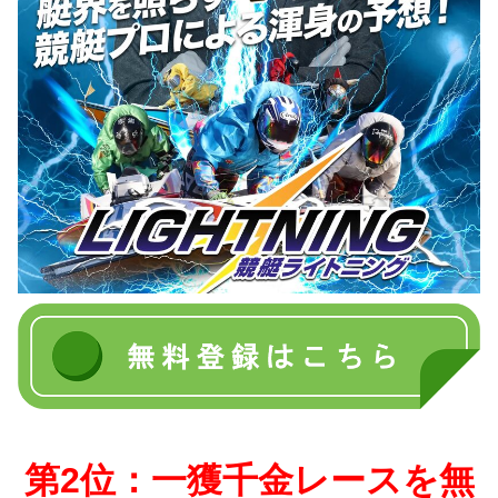
第2位：一獲千金レースを無