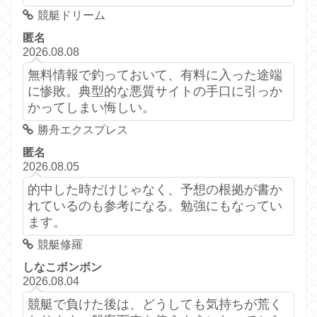
競艇ドリーム
匿名
2026.08.08
無料情報で釣っておいて、有料に入った途端
に惨敗。典型的な悪質サイトの手口に引っか
かってしまい悔しい。
勝舟エクスプレス
匿名
2026.08.05
的中した時だけじゃなく、予想の根拠が書か
れているのも参考になる。勉強にもなってい
ます。
競艇修羅
しなこボンボン
2026.08.04
競艇で負けた後は、どうしても気持ちが荒く