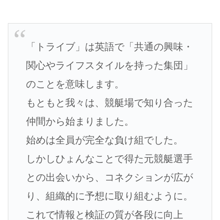
「トライブ」は英語で「共通の興味・
関心やライフスタイルを持った集団」
のことを意味します。
もともと我々は、競艇場で知り合った
仲間から始まりました。
始めは全員が完全な負け組でした。
しかしひょんなことで得た元競艇選手
との出会いから、コネクションが広が
り、組織的に予想に取り組むように。
これで情報と検証の質が各段に向上