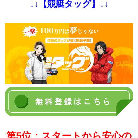
↓↓【競艇タッグ】↓↓
第5位：スタートから安心の