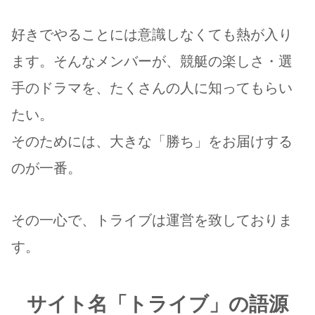
好きでやることには意識しなくても熱が入り
ます。そんなメンバーが、競艇の楽しさ・選
手のドラマを、たくさんの人に知ってもらい
たい。
そのためには、大きな「勝ち」をお届けする
のが一番。
その一心で、トライブは運営を致しておりま
す。
サイト名「トライブ」の語源