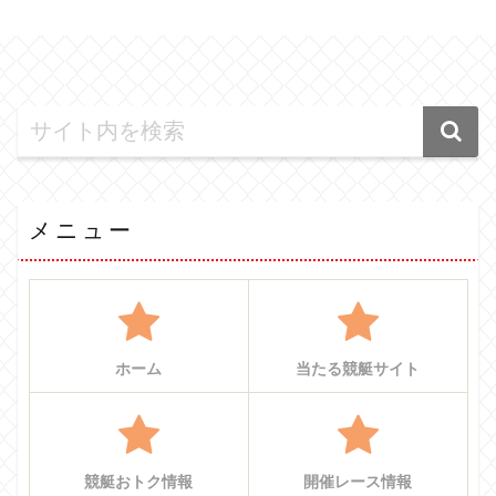
メニュー
ホーム
当たる競艇サイト
競艇おトク情報
開催レース情報