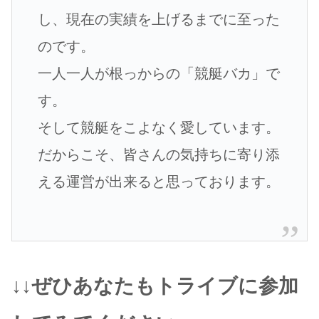
し、現在の実績を上げるまでに至った
のです。
一人一人が根っからの「競艇バカ」で
す。
そして競艇をこよなく愛しています。
だからこそ、皆さんの気持ちに寄り添
える運営が出来ると思っております。
↓↓ぜひあなたもトライブに参加