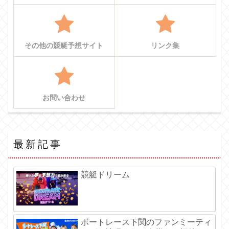
その他の競艇予想サイト
リンク集
お問い合わせ
最新記事
競艇ドリーム
ボートレース下関のファンミーティ