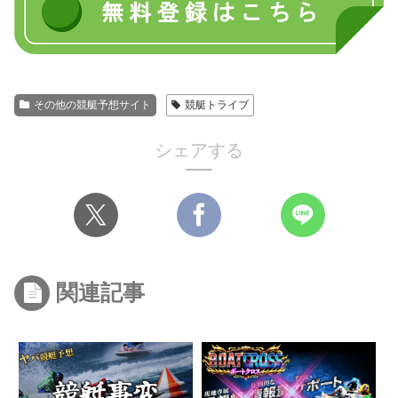
その他の競艇予想サイト
競艇トライブ
シェアする
関連記事