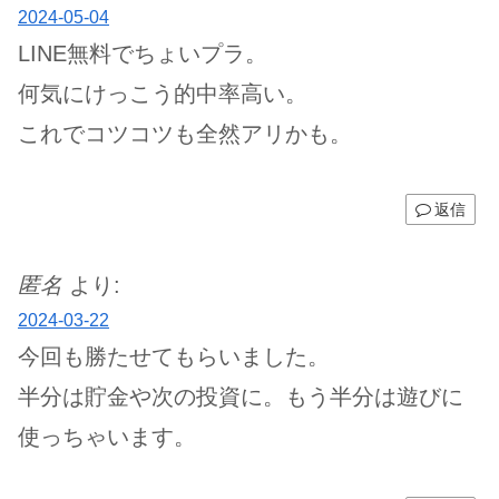
2024-05-04
LINE無料でちょいプラ。
何気にけっこう的中率高い。
これでコツコツも全然アリかも。
返信
匿名
より:
2024-03-22
今回も勝たせてもらいました。
半分は貯金や次の投資に。もう半分は遊びに
使っちゃいます。