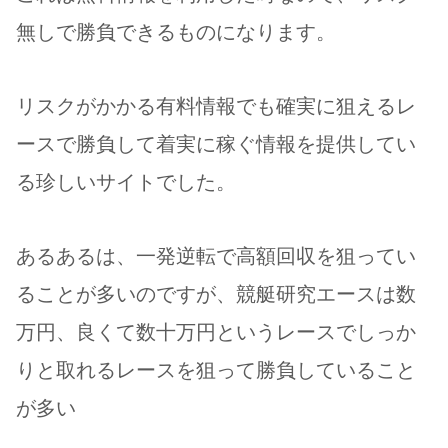
無しで勝負できるものになります。
リスクがかかる有料情報でも確実に狙えるレ
ースで勝負して着実に稼ぐ情報を提供してい
る珍しいサイトでした。
あるあるは、一発逆転で高額回収を狙ってい
ることが多いのですが、競艇研究エースは数
万円、良くて数十万円というレースでしっか
りと取れるレースを狙って勝負していること
が多い