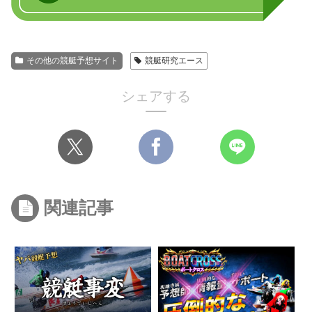
その他の競艇予想サイト
競艇研究エース
シェアする
関連記事