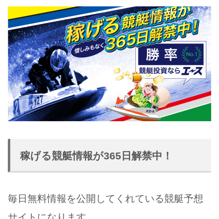
稼げる競艇情報が365日解禁中！
毎日無料情報を公開してくれている競艇予想
サイトになります。