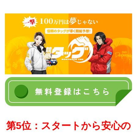
第5位：スタートから安心の