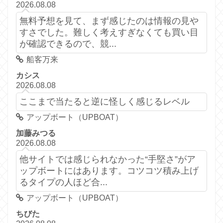
2026.08.08
無料予想を見て、まず感じたのは情報の見や
すさでした。難しく考えすぎなくても買い目
が確認できるので、競...
船客万来
カシス
2026.08.08
ここまで当たると逆に怪しく感じるレベル
アップボート（UPBOAT）
加藤みつる
2026.08.08
他サイトでは感じられなかった“手堅さ”がア
ップボートにはあります。コツコツ積み上げ
るタイプの人ほど合...
アップボート（UPBOAT）
ちびた