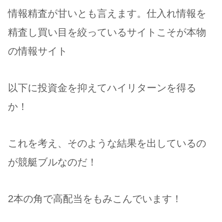
情報精査が甘いとも言えます。仕入れ情報を
精査し買い目を絞っているサイトこそが本物
の情報サイト
以下に投資金を抑えてハイリターンを得る
か！
これを考え、そのような結果を出しているの
が競艇ブルなのだ！
2本の角で高配当をもみこんでいます！