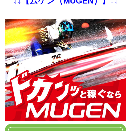
↓↓【ムゲン（MUGEN）】↓↓