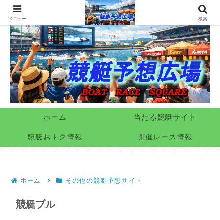
メニュー
検索
ホーム
当たる競艇サイト
競艇おトク情報
開催レース情報
ホーム
その他の競艇予想サイト
競艇ブル