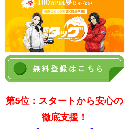
第5位：スタートから安心の
徹底支援！