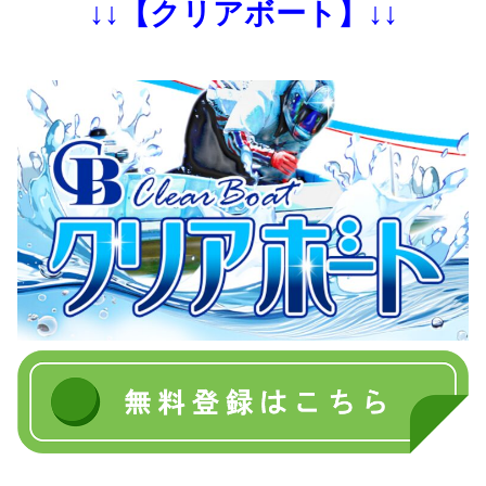
↓↓【クリアボート】↓↓