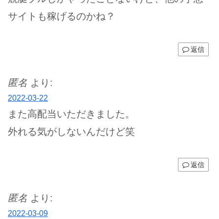
サイトも稼げるのかね？
返信
匿名
より:
2022-03-22
また高配当いただきました。
外れる気がしないんだけど笑
返信
匿名
より:
2022-03-09