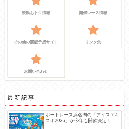
競艇おトク情報
開催レース情報
その他の競艇予想サイト
リンク集
お問い合わせ
最新記事
ボートレース浜名湖の「アイスエキ
スポ2026」が今年も開催決定！