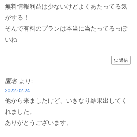
無料情報利益は少ないけどよくあたってる気
がする！
そんで有料のプランは本当に当たってるっぽ
いね
返信
匿名
より:
2022-02-24
他から来ましたけど、いきなり結果出してく
れました。
ありがとうございます。