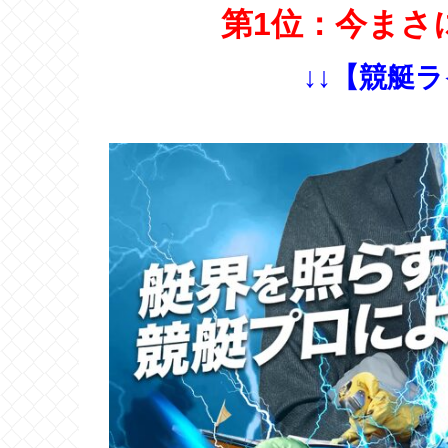
第1位：今まさ
↓↓【競艇