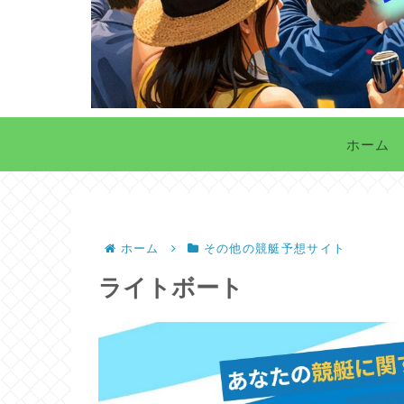
ホーム
ホーム
その他の競艇予想サイト
ライトボート