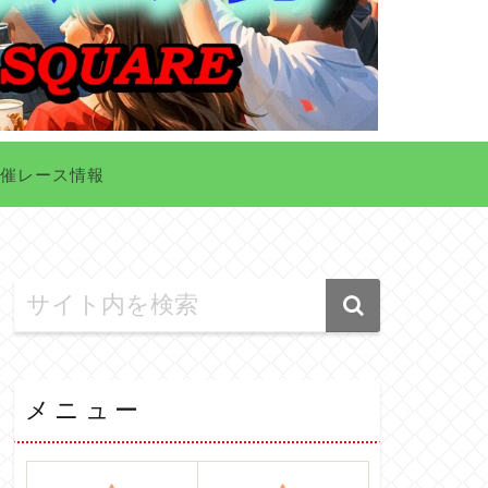
催レース情報
メニュー