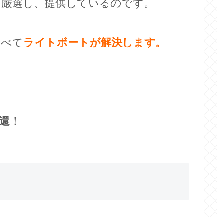
け厳選し、提供しているのです。
すべて
ライトボートが解決します。
還！