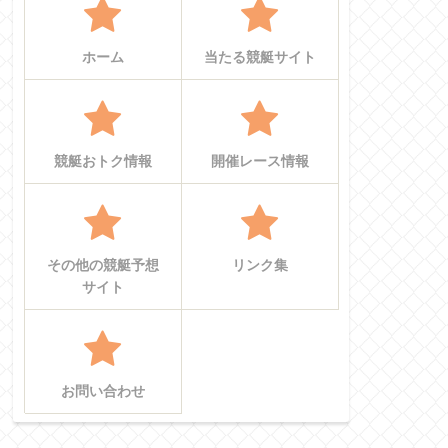
ホーム
当たる競艇サイト
競艇おトク情報
開催レース情報
その他の競艇予想
リンク集
サイト
お問い合わせ