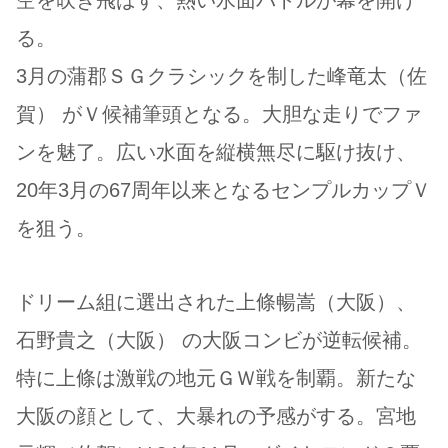
空を吹き飛ばす、熱い水面バトルが幕を開け
る。
3月の蒲郡ＳＧクラシックを制した峰竜太（佐
賀） がＶ候補筆頭となる。大胆な走りでファ
ンを魅了。広い水面を縦横無尽に駆け抜け、
20年3月の67周年以来となるセンプルカップＶ
を狙う。
ドリーム組に選出された上條暢嵩（大阪）、
石野貴之（大阪） の大阪コンビが逆転候補。
特に上條は激戦の地元ＧＷ戦を制覇。新たな
大阪の顔として、大暴れの予感がする。宮地