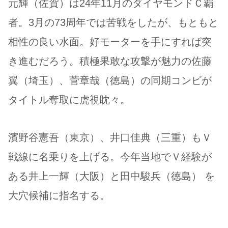
元輝（佐賀）は24年11月のダイヤモンドＣ覇
者。3月の73周年では苦戦をしたが、もともと
相性の良い水面。好モーターを手にすれば突
き進むだろう。積極果敢な攻撃が魅力の佐藤
翼（埼玉）、菅章哉（徳島）の同期コンビが
タイトル奪取に虎視眈々。
濱野谷憲吾（東京）、井口佳典（三重）もＶ
戦線に名乗りを上げる。今年当地でＶ経験が
ある井上一輝（大阪）と田中駿兵（徳島） を
大穴候補に指名する。