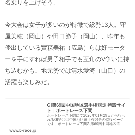
名乗りを上げそう。
今大会は女子が多いのが特徴で総勢13人。守
屋美穂（岡山）や田口節子（岡山）、昨年も
優出している實森美祐（広島）らは好モータ
ーを手にすれば男子相手でも互角のV争いに持
ち込むかも。地元勢では清水愛海（山口）の
活躍も楽しみだ。
GI第69回中国地区選手権競走 特設サイ
ト｜ボートレース下関
ボートレース下関にて2026年01月29日から行わ
れるGI第69回中国地区選手権競走の特設ページ
です。ボートレース下関GI第69回中国地区選手
権競走のレース情報をお届け致します。
www.b-race.jp