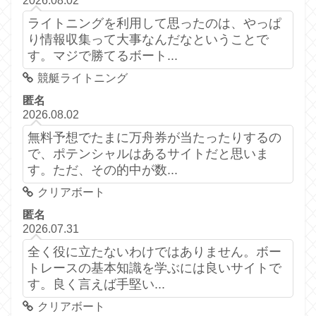
2026.08.02
ライトニングを利用して思ったのは、やっぱ
り情報収集って大事なんだなということで
す。マジで勝てるボート...
競艇ライトニング
匿名
2026.08.02
無料予想でたまに万舟券が当たったりするの
で、ポテンシャルはあるサイトだと思いま
す。ただ、その的中が数...
クリアボート
匿名
2026.07.31
全く役に立たないわけではありません。ボー
トレースの基本知識を学ぶには良いサイトで
す。良く言えば手堅い...
クリアボート