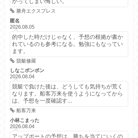
かってしまい悔しい。
勝舟エクスプレス
匿名
2026.08.05
的中した時だけじゃなく、予想の根拠が書か
れているのも参考になる。勉強にもなってい
ます。
競艇修羅
しなこボンボン
2026.08.04
競艇で負けた後は、どうしても気持ちが荒く
なります。船客万来を使うようになってから
は、予想を一度確認す...
船客万来
小林こまった
2026.08.04
アップボートの予想は、勝ちを当てにいくの