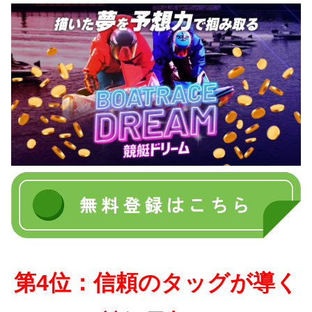
第4位：信頼のタッグが導く