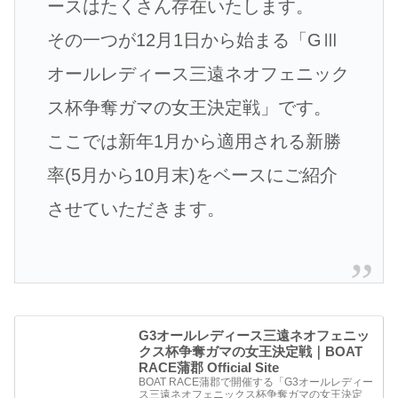
ースはたくさん存在いたします。
その一つが12月1日から始まる「GⅢ
オールレディース三遠ネオフェニック
ス杯争奪ガマの女王決定戦」です。
ここでは新年1月から適用される新勝
率(5月から10月末)をベースにご紹介
させていただきます。
G3オールレディース三遠ネオフェニッ
クス杯争奪ガマの女王決定戦｜BOAT
RACE蒲郡 Official Site
BOAT RACE蒲郡で開催する「G3オールレディー
ス三遠ネオフェニックス杯争奪ガマの女王決定