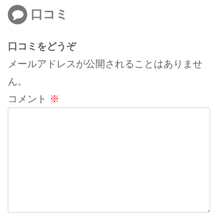
口コミ
口コミをどうぞ
メールアドレスが公開されることはありませ
ん。
コメント
※