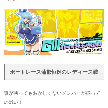
ボートレース蒲郡恒例のレディース戦
誰が勝ってもおかしくないメンバーが揃って
の戦い！