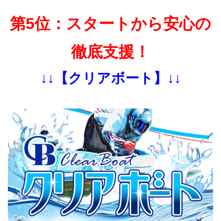
第5位：スタートから安心の
徹底支援！
↓↓【クリアボート】↓↓