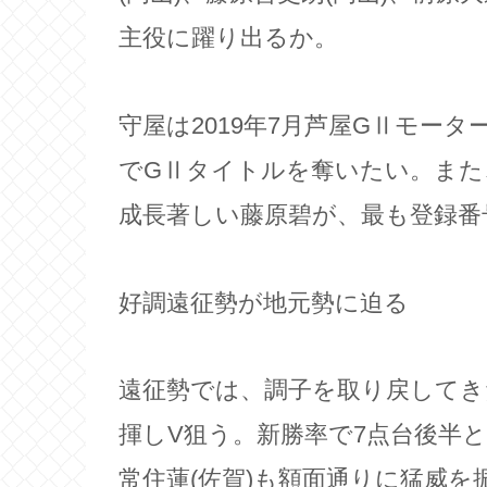
主役に躍り出るか。
守屋は2019年7月芦屋GⅡモー
でGⅡタイトルを奪いたい。また
成長著しい藤原碧が、最も登録番
好調遠征勢が地元勢に迫る
遠征勢では、調子を取り戻してきた
揮しV狙う。新勝率で7点台後半と
常住蓮(佐賀)も額面通りに猛威を