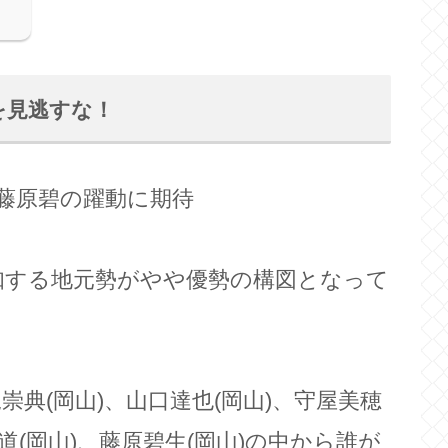
を見逃すな！
藤原碧の躍動に期待
知する地元勢がやや優勢の構図となって
尾崇典(岡山)、山口達也(岡山)、守屋美穂
大道(岡山)、藤原碧生(岡山)の中から誰が