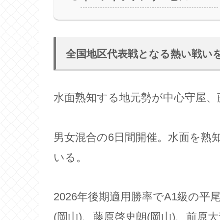
全国地区代表戦となる熱い戦い
水面熟知する地元勢が中心守屋、
男女混合の6日間開催。水面を熟
いる。
2026年後期適用勝率でA1級の平
(岡山)、藤原啓史朗(岡山)、前原