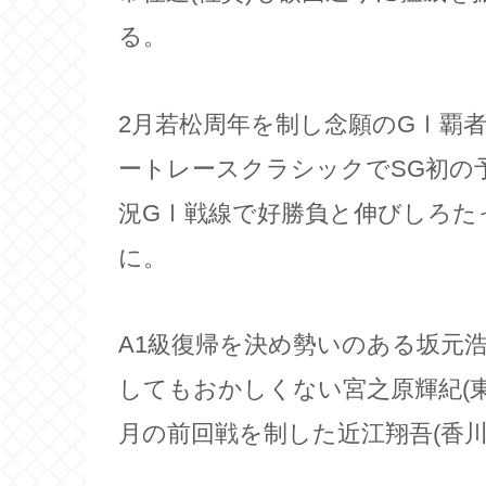
る。
2月若松周年を制し念願のGⅠ覇者
ートレースクラシックでSG初の予
況GⅠ戦線で好勝負と伸びしろた
に。
A1級復帰を決め勢いのある坂元浩
してもおかしくない宮之原輝紀(東
月の前回戦を制した近江翔吾(香川