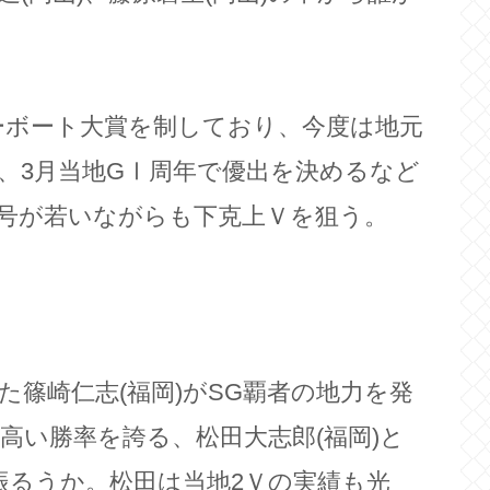
ターボート大賞を制しており、今度は地元
、3月当地GⅠ周年で優出を決めるなど
号が若いながらも下克上Ｖを狙う。
篠崎仁志(福岡)がSG覇者の地力を発
高い勝率を誇る、松田大志郎(福岡)と
振るうか。松田は当地2Ｖの実績も光