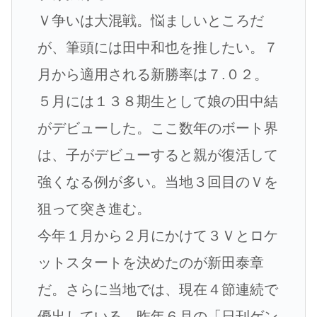
Ｖ争いは大混戦。悩ましいところだ
が、筆頭には田中和也を推したい。７
月から適用される新勝率は７.０２。
５月には１３８期生として娘の田中結
がデビューした。ここ数年のボート界
は、子がデビューすると親が復活して
強くなる例が多い。当地３回目のＶを
狙って突き進む。
今年１月から２月にかけて３Ｖとロケ
ットスタートを決めたのが新田泰章
だ。さらに当地では、現在４節連続で
優出している。昨年６月の「日刊ゲン