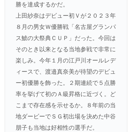
勝を達成するかだ。
上田紗奈はデビュー初Ｖが２０２３年
８月の男女Ｗ優勝戦「名古屋グランパ
ス鯱の大祭典ＣＵＰ」だった。今回は
そのとき以来となる当地参戦で非常に
楽しみ。今年１月の江戸川オールレデ
ィースで、渡邉真奈美が待望のデビュ
ー初優勝を飾った。２期連続で５点勝
率を挙げて初のＡ級昇格に近づく。ど
こまで存在感を示せるか。８年前の当
地ダービーでＳＧ初出場を決めた中谷
朋子も当地は好相性の選手だ。