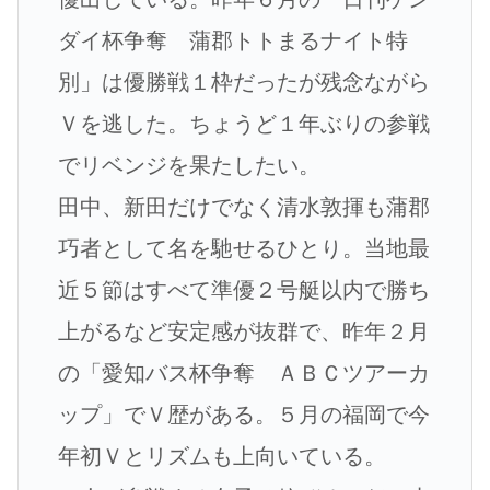
ダイ杯争奪 蒲郡トトまるナイト特
別」は優勝戦１枠だったが残念ながら
Ｖを逃した。ちょうど１年ぶりの参戦
でリベンジを果たしたい。
田中、新田だけでなく清水敦揮も蒲郡
巧者として名を馳せるひとり。当地最
近５節はすべて準優２号艇以内で勝ち
上がるなど安定感が抜群で、昨年２月
の「愛知バス杯争奪 ＡＢＣツアーカ
ップ」でＶ歴がある。５月の福岡で今
年初Ｖとリズムも上向いている。