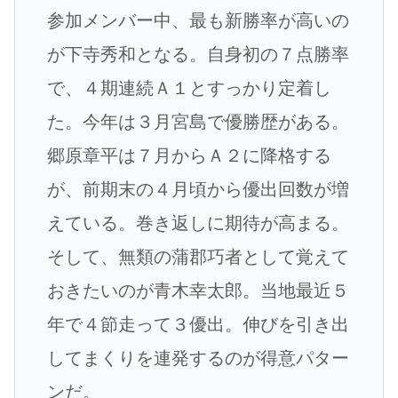
参加メンバー中、最も新勝率が高いの
が下寺秀和となる。自身初の７点勝率
で、４期連続Ａ１とすっかり定着し
た。今年は３月宮島で優勝歴がある。
郷原章平は７月からＡ２に降格する
が、前期末の４月頃から優出回数が増
えている。巻き返しに期待が高まる。
そして、無類の蒲郡巧者として覚えて
おきたいのが青木幸太郎。当地最近５
年で４節走って３優出。伸びを引き出
してまくりを連発するのが得意パター
ンだ。