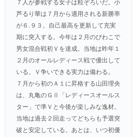
７人が参戦する女子は粒ぞろいだ。小
芦るり華は７月から適用される新勝率
が６.９３。自己最高を更新して充実
期に突入する。今年は２月のびわこで
男女混合戦初Ｖを達成。当地は昨年１
２月のオールレディース戦で優出して
いる。Ｖ争いできる実力は備わる。
７月から初のＡ１に昇格する山田理央
は、丸亀のＧⅡ「レディースオールス
ター」で準Ｖと今後が楽しみな逸材。
当地は過去２回走ってどちらも予選突
破と安定している。あとは、いつ初優