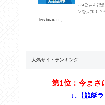
CM公開を記
ンを実施！キ
う！
lets-boatrace.jp
人気サイトランキング
第1位：今まさ
↓↓【競艇