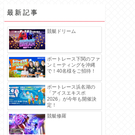
最新記事
競艇ドリーム
ボートレース下関のファ
ンミーティングを沖縄
で！40名様をご招待！
ボートレース浜名湖の
「アイスエキスポ
2026」が今年も開催決
定！
競艇修羅