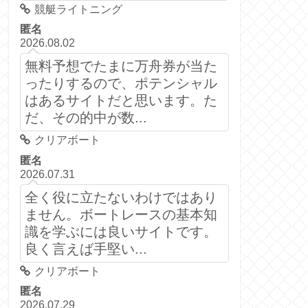
競艇ライトニング
匿名
2026.08.02
無料予想でたまに万舟券が当た
ったりするので、ポテンシャル
はあるサイトだと思います。た
だ、その的中が数...
クリアボート
匿名
2026.07.31
全く役に立たないわけではあり
ません。ボートレースの基本知
識を学ぶには良いサイトです。
良く言えば手堅い...
クリアボート
匿名
2026.07.29