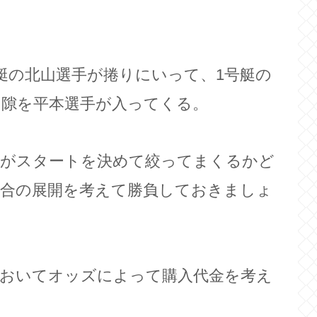
艇の北山選手が捲りにいって、1号艇の
の隙を平本選手が入ってくる。
手がスタートを決めて絞ってまくるかど
場合の展開を考えて勝負しておきましょ
えておいてオッズによって購入代金を考え