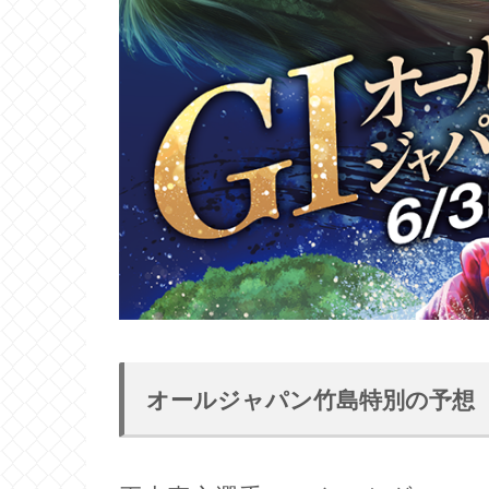
オールジャパン竹島特別の予想