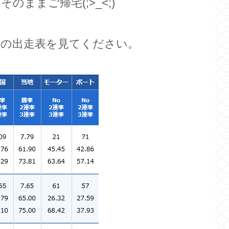
ままご帰宅(;>_<;)
スの出走表を見てください。