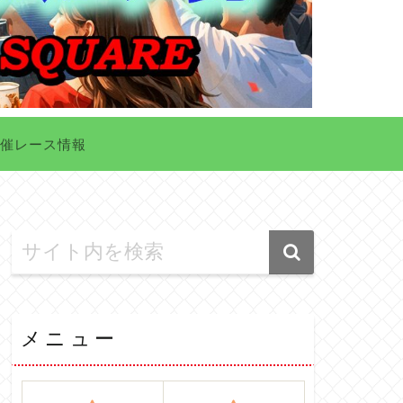
催レース情報
メニュー