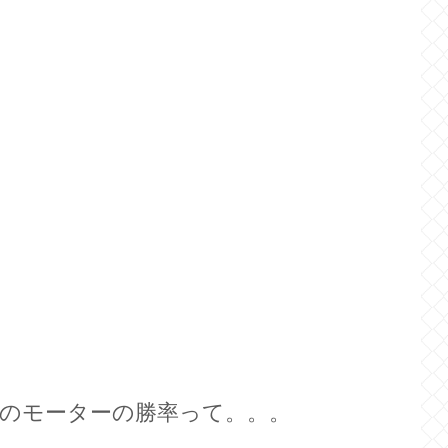
のモーターの勝率って。。。