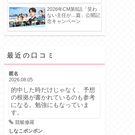
2026年CM第8話「笑わ
ない主任が…篇」公開記
念キャンペーン
最近の口コミ
匿名
2026.08.05
的中した時だけじゃなく、予想
の根拠が書かれているのも参考
になる。勉強にもなっていま
す。
競艇修羅
しなこボンボン