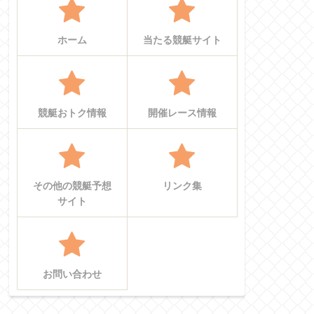
ホーム
当たる競艇サイト
競艇おトク情報
開催レース情報
その他の競艇予想
リンク集
サイト
お問い合わせ