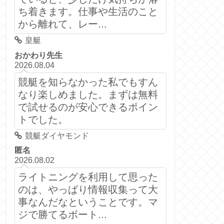
ち着きます。仕事や生活のこと
から離れて、レー...
皇艇
おかわり先生
2026.08.04
競艇を知らなかった私でもすん
なり楽しめました。まずは無料
で試せるのが安心できるポイン
トでした。
競艇ダイヤモンド
匿名
2026.08.02
ライトニングを利用して思った
のは、やっぱり情報収集って大
事なんだなということです。マ
ジで勝てるボート...