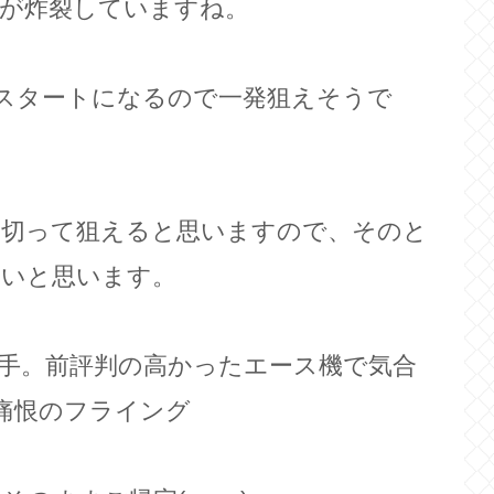
が炸裂していますね。
のスタートになるので一発狙えそうで
い切って狙えると思いますので、そのと
たいと思います。
手。前評判の高かったエース機で気合
痛恨のフライング