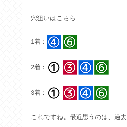
穴狙いはこちら
1着：
2着：
3着：
これですね。最近思うのは、過去