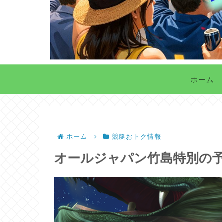
ホーム
ホーム
競艇おトク情報
オールジャパン竹島特別の予