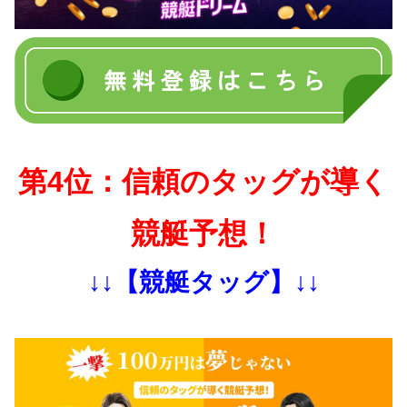
第4位：信頼のタッグが導く
競艇予想！
↓↓【競艇タッグ】↓↓