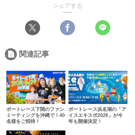
シェアする
関連記事
ボートレース下関のファン
ボートレース浜名湖の「ア
ミーティングを沖縄で！40
イスエキスポ2026」が今
名様をご招待！
年も開催決定！