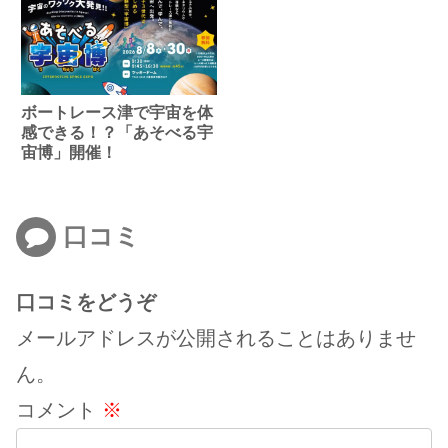
ボートレース津で宇宙を体
感できる！？「あそべる宇
宙博」開催！
口コミ
口コミをどうぞ
メールアドレスが公開されることはありませ
ん。
コメント
※