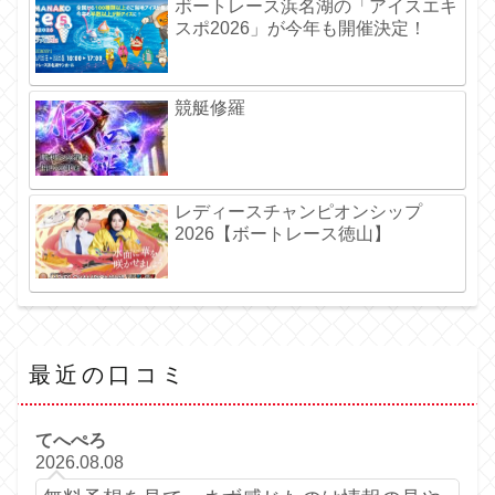
ボートレース浜名湖の「アイスエキ
スポ2026」が今年も開催決定！
競艇修羅
レディースチャンピオンシップ
2026【ボートレース徳山】
最近の口コミ
てへぺろ
2026.08.08