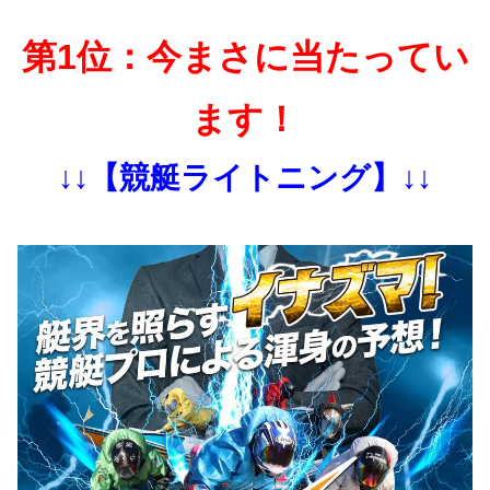
第1位：今まさに当たってい
ます！
↓↓【競艇ライトニング】↓↓