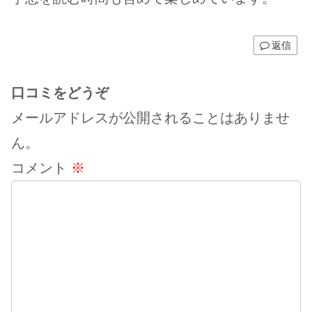
返信
口コミをどうぞ
メールアドレスが公開されることはありませ
ん。
コメント
※