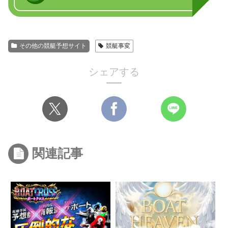
その他の競艇予想サイト
競艇事変
シェアする
関連記事