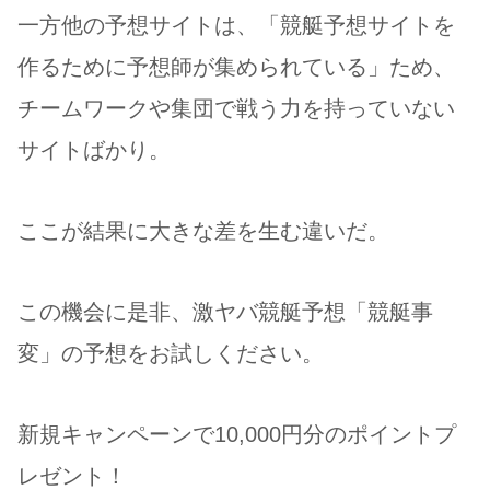
一方他の予想サイトは、「競艇予想サイトを
作るために予想師が集められている」ため、
チームワークや集団で戦う力を持っていない
サイトばかり。
ここが結果に大きな差を生む違いだ。
この機会に是非、激ヤバ競艇予想「競艇事
変」の予想をお試しください。
新規キャンペーンで10,000円分のポイントプ
レゼント！