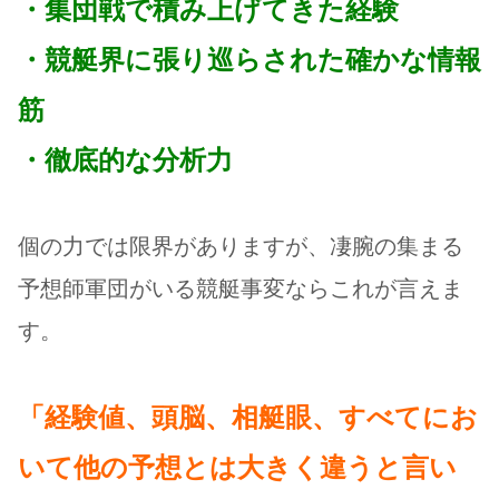
・集団戦で積み上げてきた経験
・競艇界に張り巡らされた確かな情報
筋
・徹底的な分析力
個の力では限界がありますが、凄腕の集まる
予想師軍団がいる競艇事変ならこれが言えま
す。
「経験値、頭脳、相艇眼、すべてにお
いて他の予想とは大きく違うと言い