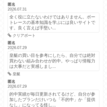
匿名
2026.07.31
全く役に立たないわけではありません。ボー
トレースの基本知識を学ぶには良いサイトで
す。良く言えば手堅い...
クリアボート
匿名
2026.07.29
皇艇の買い目を参考にしたら、自分では絶対
買わない組み合わせが的中。やっぱり情報力
は大事だと実感しまし...
皇艇
匿名
2026.07.29
的中実績が毎日更新されてるけど、自分が参
加したプランだけいつも「不的中」か「提供
なし」になってる怪し...