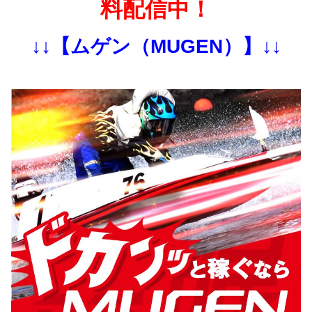
料配信中！
↓↓【ムゲン（MUGEN）】↓↓