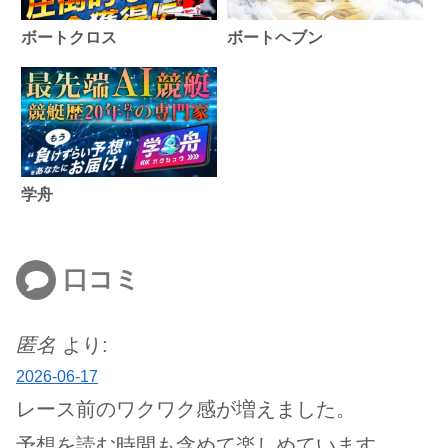
ボートクロス
ボートヘブン
学舟
口コミ
匿名
より:
2026-06-17
レース前のワクワク感が増えました。
予想を読む時間も含めて楽しめています。