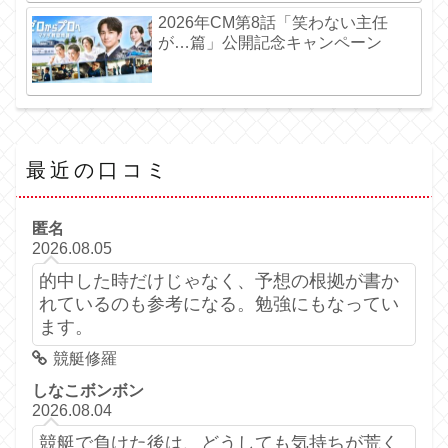
2026年CM第8話「笑わない主任
が…篇」公開記念キャンペーン
最近の口コミ
匿名
2026.08.05
的中した時だけじゃなく、予想の根拠が書か
れているのも参考になる。勉強にもなってい
ます。
競艇修羅
しなこボンボン
2026.08.04
競艇で負けた後は、どうしても気持ちが荒く