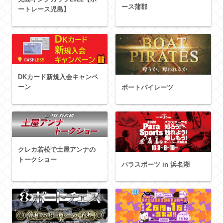
ース蒲郡
ートレース児島】
DKカード新規入会キャンペ
ーン
ボートパイレーツ
クレカ若松で土屋アンナの
トークショー
パラスポーツ in 浜名湖