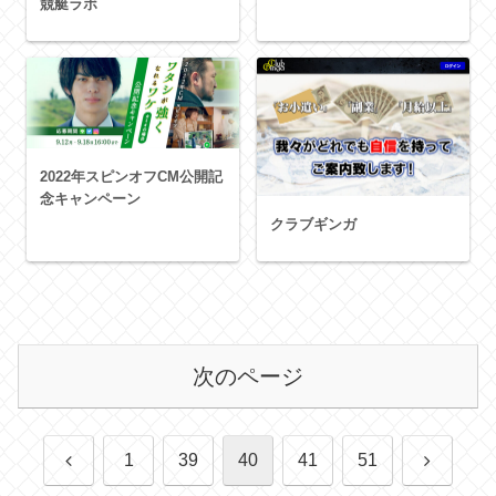
競艇ラボ
2022年スピンオフCM公開記
念キャンペーン
クラブギンガ
次のページ
前
次
1
39
40
41
51