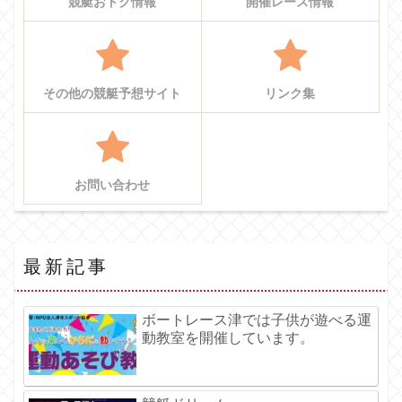
競艇おトク情報
開催レース情報
その他の競艇予想サイト
リンク集
お問い合わせ
最新記事
ボートレース津では子供が遊べる運
動教室を開催しています。