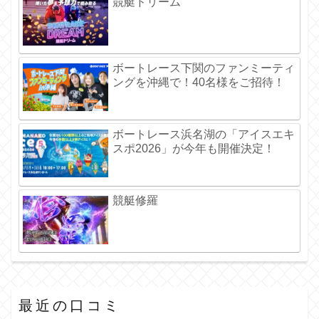
競艇ドリーム
ボートレース下関のファンミーティ
ングを沖縄で！40名様をご招待！
ボートレース浜名湖の「アイスエキ
スポ2026」が今年も開催決定！
競艇修羅
最近の口コミ