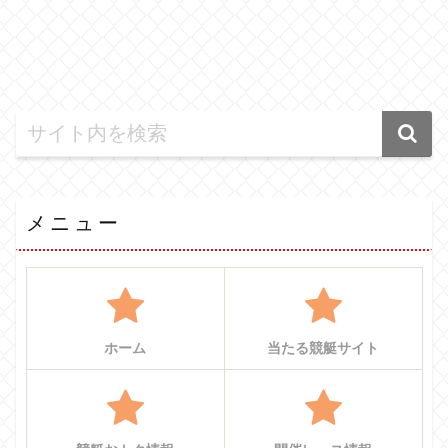
へ
へ
メニュー
ホーム
当たる競艇サイト