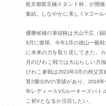
処京都新京極スタンド杯」が開催
集結。しなやかに美しくVゴール
優勝候補の筆頭格は大山千広（福
9月に復帰。今年1月の徳山一般
に本来の力を取り戻してきた。カ
月のびわこ戦では大山らしい力
びわこ参戦は2023年3月の秩父
算2優出0Vの実績があり、2016
年レディースVSルーキーズバト
こ初Vとなるか注目したい。