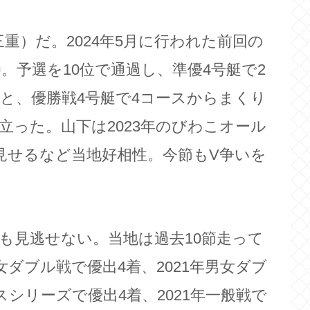
重）だ。2024年5月に行われた前回の
。予選を10位で通過し、準優4号艇で2
と、優勝戦4号艇で4コースからまくり
立った。山下は2023年のびわこオール
見せるなど当地好相性。今節もV争いを
。
も見逃せない。当地は過去10節走って
女ダブル戦で優出4着、2021年男女ダブ
スシリーズで優出4着、2021年一般戦で