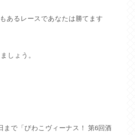
りもあるレースであなたは勝てます
きましょう。
日まで「びわこヴィーナス！ 第6回酒