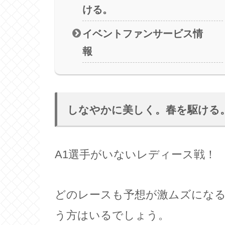
ける。
イベントファンサービス情
報
しなやかに美しく。春を駆ける
A1選手がいないレディース戦！
どのレースも予想が激ムズにな
う方はいるでしょう。