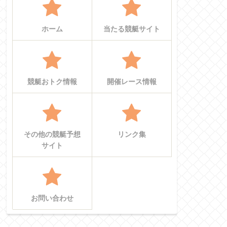
ホーム
当たる競艇サイト
競艇おトク情報
開催レース情報
その他の競艇予想
リンク集
サイト
お問い合わせ