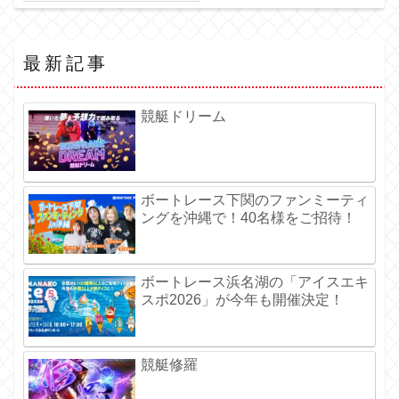
最新記事
競艇ドリーム
ボートレース下関のファンミーティ
ングを沖縄で！40名様をご招待！
ボートレース浜名湖の「アイスエキ
スポ2026」が今年も開催決定！
競艇修羅