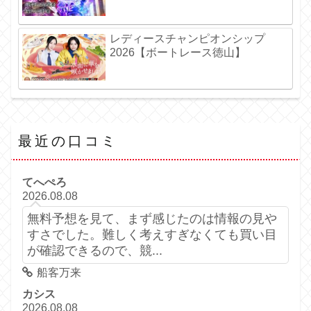
レディースチャンピオンシップ
2026【ボートレース徳山】
最近の口コミ
てへぺろ
2026.08.08
無料予想を見て、まず感じたのは情報の見や
すさでした。難しく考えすぎなくても買い目
が確認できるので、競...
船客万来
カシス
2026.08.08