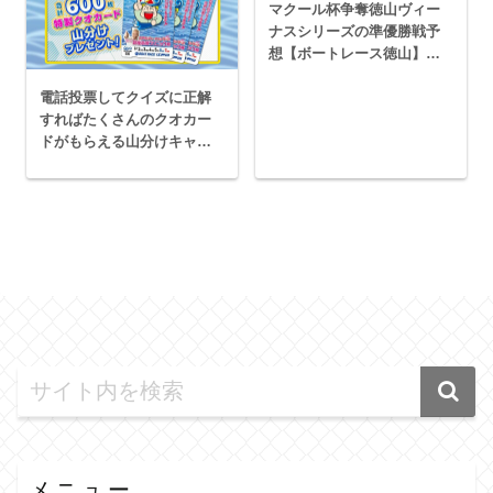
マクール杯争奪徳山ヴィー
ナスシリーズの準優勝戦予
想【ボートレース徳山】
8/17
電話投票してクイズに正解
すればたくさんのクオカー
ドがもらえる山分けキャン
ペーン
メニュー