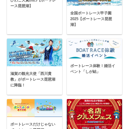
びわこ大賞2025【ボートレ
ース琵琶湖】
全国ボートレース甲子園
2025【ボートレース琵琶
湖】
ボートレース体験！婚活イ
ベント「しが結」
滋賀の観光大使「西川貴
教」がボートレース琵琶湖
に降臨！
ボートレースだけじゃない