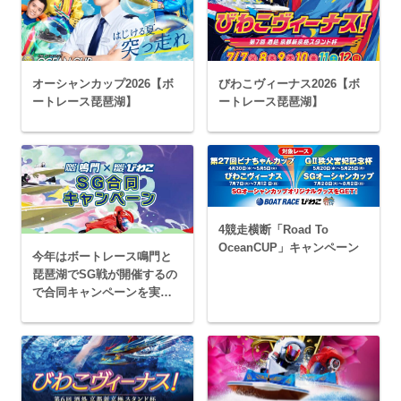
オーシャンカップ2026【ボ
びわこヴィーナス2026【ボ
ートレース琵琶湖】
ートレース琵琶湖】
4競走横断「Road To
OceanCUP」キャンペーン
今年はボートレース鳴門と
琵琶湖でSG戦が開催するの
で合同キャンペーンを実施
するって！